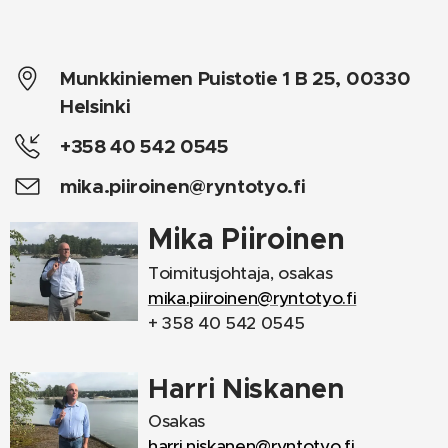
Munkkiniemen Puistotie 1 B 25, 00330
Helsinki
+358 40 542 0545
mika.piiroinen@ryntotyo.fi
Mika Piiroinen
Toimitusjohtaja, osakas
mika.piiroinen@ryntotyo.fi
+ 358 40 542 0545
Harri Niskanen
Osakas
harri.niskanen@ryntotyo.fi